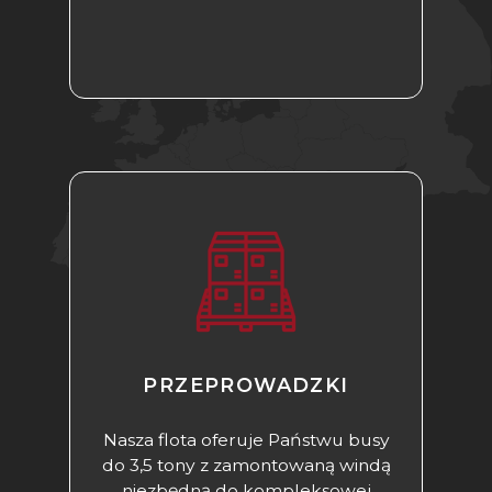
PRZEPROWADZKI​
Nasza flota oferuje Państwu busy
do 3,5 tony z zamontowaną windą
niezbędną do kompleksowej