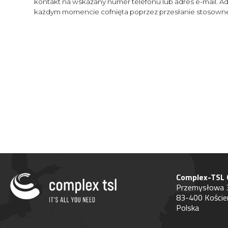
kontakt na wskazany numer telefonu lub adres e-mail. A
każdym momencie cofnięta poprzez przesłanie stosowne
Complex-TSL G
Przemysłowa
83-400 Koście
Polska