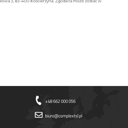
ysłowa 3, 83-400 Kościerzyna. Zgoda ta może zostać w
+48 662 000 056
biuro@complextsl.pl