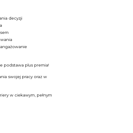
nia decyzji
a
resem
owania
zaangażowanie
e podstawa plus premia!
ia swojej pracy oraz w
ariery w ciekawym, pełnym