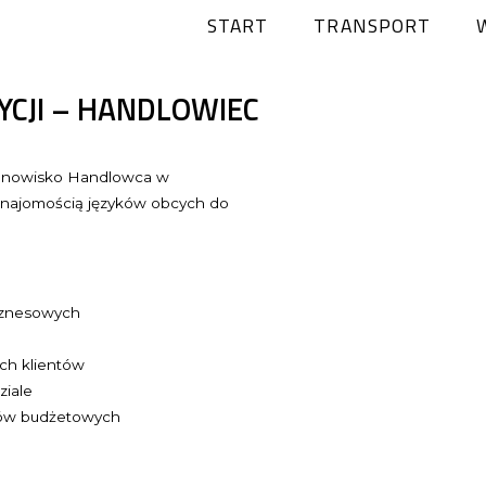
START
TRANSPORT
DYCJI – HANDLOWIEC
tanowisko Handlowca w
znajomością języków obcych do
iznesowych
ych klientów
ziale
elów budżetowych