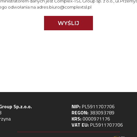
dministratorem danych jest Complex-TSL Group sp. z o.o., ul.Przem
go odwołania na adres biuro@complextsl.pl
WYŚLIJ
roup Sp.z.o.o.
NIP:
PL5911707706
 3
REGON:
383093789
rzyna
KRS:
0000971176
VAT EU:
PL5911707706