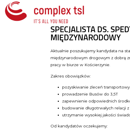
SPECJALISTA DS. SPED
MIĘDZYNARODOWY
Aktualnie poszukujemy kandydata na st
międzynarodowym drogowym z dobrą zn
pracy w biurze w Kościerzynie.
Zakres obowiązków:
pozyskiwanie zleceń transportow
prowadzenie Busów do 3,5T
zapewnienie odpowiednich środków
budowanie długotrwałych relacji z
utrzymanie wysokiej jakości świad
Od kandydatów oczekujemy: