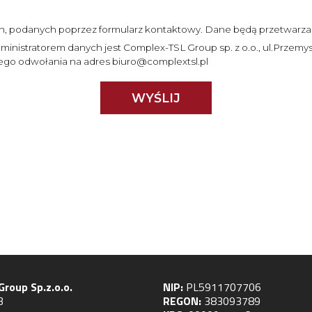
 podanych poprzez formularz kontaktowy. Dane będą przetwarzan
dministratorem danych jest Complex-TSL Group sp. z o.o., ul.Przem
go odwołania na adres biuro@complextsl.pl
WYŚLIJ
roup Sp.z.o.o.
NIP:
PL5911707706
 3
REGON:
383093789