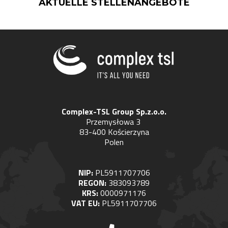
AKTUELLE STELLENANGEBOTE
Complex-TSL Group Sp.z.o.o.
Przemysłowa 3
83-400 Kościerzyna
Polen
NIP:
PL5911707706
REGON:
383093789
KRS:
0000971176
VAT EU:
PL5911707706